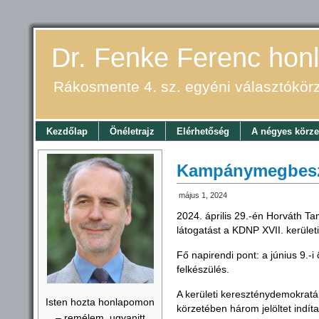
Dr. Fenke Ferenc honl
Rákosmente 4. sz. egyéni választókör
Kezdőlap
Önéletrajz
Elérhetőség
A négyes körze
Kampánymegbesz
május 1, 2024
2024. április 29.-én Horváth T
látogatást a KDNP XVII. kerület
Fő napirendi pont: a június 9.-
felkészülés.
A kerületi kereszténydemokrat
Isten hozta honlapomon
körzetében három jelöltet indít
– remélem, ugyanitt