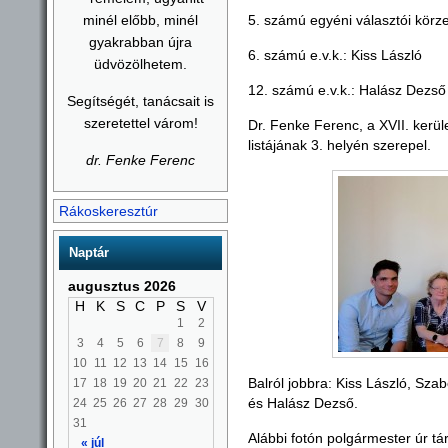
minél előbb, minél
5. számú egyéni választói körz
gyakrabban újra
6. számú e.v.k.: Kiss László
üdvözölhetem.
12. számú e.v.k.: Halász Dezső
Segítségét, tanácsait is
szeretettel várom!
Dr. Fenke Ferenc, a XVII. kerü
listájának 3. helyén szerepel.
dr. Fenke Ferenc
Rákoskeresztúr
Naptár
augusztus 2026
H
K
S
C
P
S
V
1
2
3
4
5
6
7
8
9
10
11
12
13
14
15
16
Balról jobbra: Kiss László, Sz
17
18
19
20
21
22
23
és Halász Dezső.
24
25
26
27
28
29
30
31
Alábbi fotón polgármester úr t
« júl