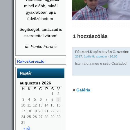
minél előbb, minél
gyakrabban újra
üdvözölhetem.
Segítségét, tanácsait is
szeretettel várom!
1 hozzászólás
dr. Fenke Ferenc
Pásztori-Kupán István G.
szerint:
2017. április 8. szombat - 16:06
Rákoskeresztúr
Isten áldja meg e szép Családot!
Naptár
augusztus 2026
H
K
S
C
P
S
V
«
Galéria
1
2
3
4
5
6
7
8
9
10
11
12
13
14
15
16
17
18
19
20
21
22
23
24
25
26
27
28
29
30
31
« júl