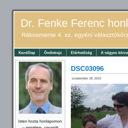
Dr. Fenke Ferenc honl
Rákosmente 4. sz. egyéni választókör
Kezdőlap
Önéletrajz
Elérhetőség
A négyes körze
DSC03096
szeptember 28, 2010
Isten hozta honlapomon
– remélem, ugyanitt