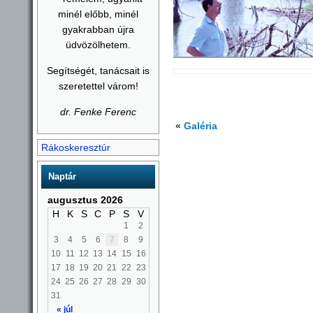
minél előbb, minél
gyakrabban újra
üdvözölhetem.
Segítségét, tanácsait is
szeretettel várom!
dr. Fenke Ferenc
«
Galéria
Rákoskeresztúr
Naptár
augusztus 2026
H
K
S
C
P
S
V
1
2
3
4
5
6
7
8
9
10
11
12
13
14
15
16
17
18
19
20
21
22
23
24
25
26
27
28
29
30
31
« júl