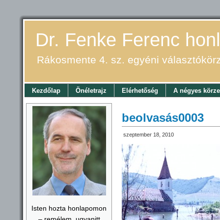
Dr. Fenke Ferenc honl
Rákosmente 4. sz. egyéni választókör
Kezdőlap
Önéletrajz
Elérhetőség
A négyes körze
beolvasás0003
szeptember 18, 2010
Isten hozta honlapomon
– remélem, ugyanitt