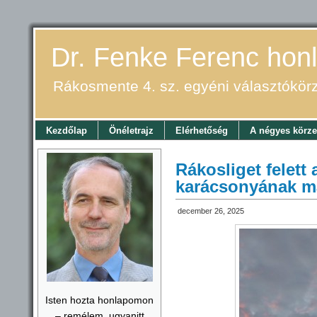
Dr. Fenke Ferenc honl
Rákosmente 4. sz. egyéni választókör
Kezdőlap
Önéletrajz
Elérhetőség
A négyes körze
Rákosliget felett 
karácsonyának m
december 26, 2025
Isten hozta honlapomon
– remélem, ugyanitt