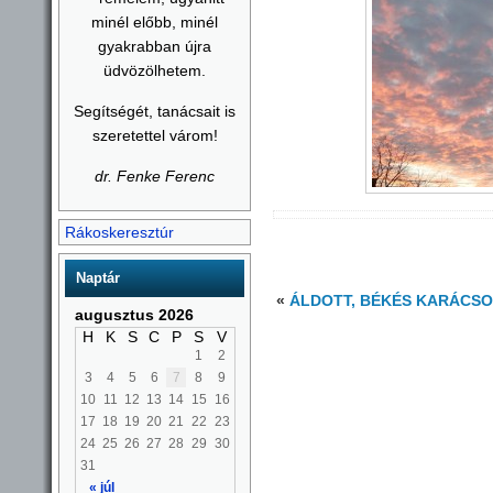
minél előbb, minél
gyakrabban újra
üdvözölhetem.
Segítségét, tanácsait is
szeretettel várom!
dr. Fenke Ferenc
Rákoskeresztúr
Naptár
«
ÁLDOTT, BÉKÉS KARÁCSO
augusztus 2026
H
K
S
C
P
S
V
1
2
3
4
5
6
7
8
9
10
11
12
13
14
15
16
17
18
19
20
21
22
23
24
25
26
27
28
29
30
31
« júl