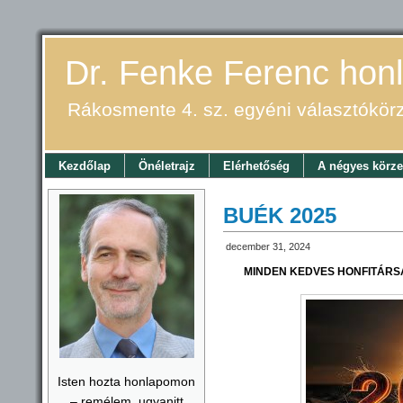
Dr. Fenke Ferenc honl
Rákosmente 4. sz. egyéni választókör
Kezdőlap
Önéletrajz
Elérhetőség
A négyes körze
BUÉK 2025
december 31, 2024
MINDEN KEDVES HONFITÁRS
Isten hozta honlapomon
– remélem, ugyanitt