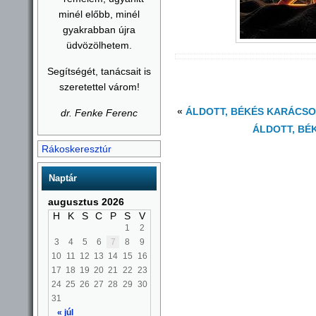
minél előbb, minél
gyakrabban újra
üdvözölhetem.
Segítségét, tanácsait is
szeretettel várom!
«
ÁLDOTT, BÉKÉS KARÁCSO
dr. Fenke Ferenc
ÁLDOTT, BÉ
Rákoskeresztúr
Naptár
augusztus 2026
H
K
S
C
P
S
V
1
2
3
4
5
6
7
8
9
10
11
12
13
14
15
16
17
18
19
20
21
22
23
24
25
26
27
28
29
30
31
« júl