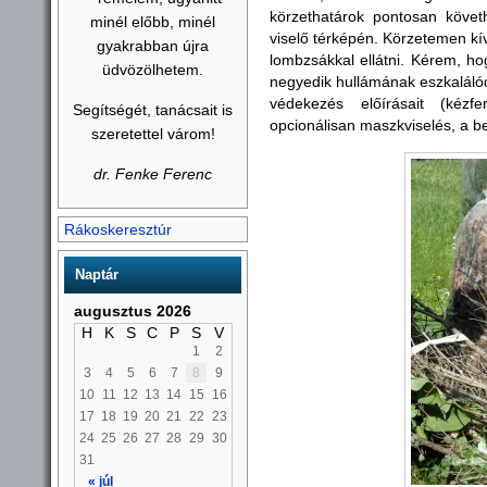
körzethatárok pontosan köve
minél előbb, minél
viselő térképén. Körzetemen kí
gyakrabban újra
lombzsákkal ellátni. Kérem, ho
üdvözölhetem.
negyedik hullámának eszkalálódá
védekezés előírásait (kézfer
Segítségét, tanácsait is
opcionálisan maszkviselés, a be 
szeretettel várom!
dr. Fenke Ferenc
Rákoskeresztúr
Naptár
augusztus 2026
H
K
S
C
P
S
V
1
2
3
4
5
6
7
8
9
10
11
12
13
14
15
16
17
18
19
20
21
22
23
24
25
26
27
28
29
30
31
« júl