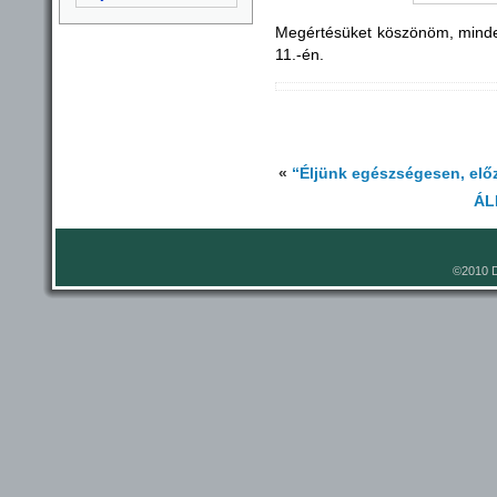
Megértésüket köszönöm, minden 
11.-én.
«
“Éljünk egészségesen, elő
ÁL
©2010 D