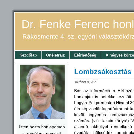
Dr. Fenke Ferenc honl
Rákosmente 4. sz. egyéni választókör
Kezdőlap
Önéletrajz
Elérhetőség
A négyes körze
Lombzsákosztás
október 9, 2021
Bár az információ a Hírhozó
honlapján is hetekkel ezelőtt
hogy a Polgármesteri Hivatal 3
óta képviselői fogadóórámat ta
között ingyenes lombzsákosz
számára (v.ö.: lakcímkártya!).
állandó lakhellyel rendelkez
Isten hozta honlapomon
óvodák, bölcsődék gondnok
– remélem, ugyanitt