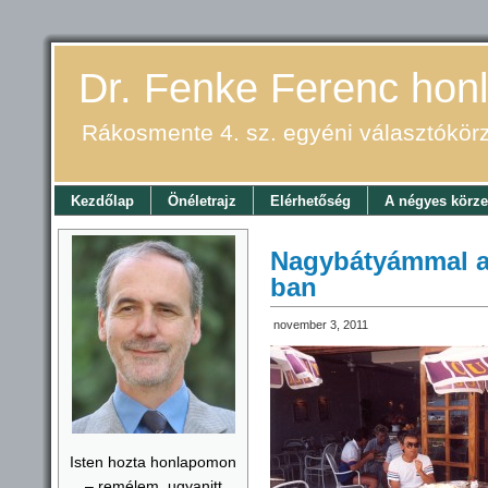
Dr. Fenke Ferenc honl
Rákosmente 4. sz. egyéni választókör
Kezdőlap
Önéletrajz
Elérhetőség
A négyes körze
Nagybátyámmal a
ban
november 3, 2011
Isten hozta honlapomon
– remélem, ugyanitt