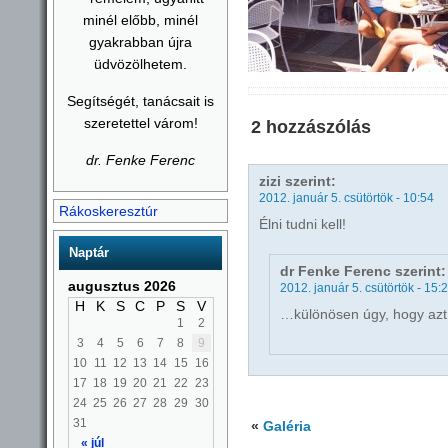
minél előbb, minél
gyakrabban újra
üdvözölhetem.
Segítségét, tanácsait is
szeretettel várom!
2 hozzászólás
dr. Fenke Ferenc
zizi
szerint:
2012. január 5. csütörtök - 10:54
Rákoskeresztúr
Élni tudni kell!
Naptár
dr Fenke Ferenc
szerint:
augusztus 2026
2012. január 5. csütörtök - 15:
H
K
S
C
P
S
V
…különösen úgy, hogy azt 
1
2
3
4
5
6
7
8
9
10
11
12
13
14
15
16
17
18
19
20
21
22
23
24
25
26
27
28
29
30
31
«
Galéria
« júl