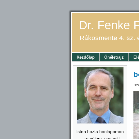
Dr. Fenke 
Rákosmente 4. sz. 
Kezdőlap
Önéletrajz
El
b
sz
Isten hozta honlapomon
– remélem, ugyanitt