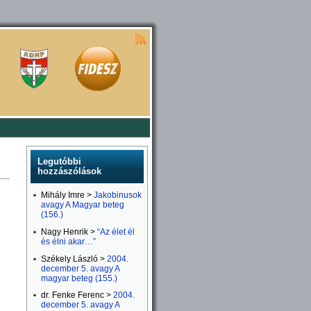
Legutóbbi
hozzászólások
Mihály Imre >
Jakobinusok
avagy A Magyar beteg
(156.)
Nagy Henrik >
“Az élet él
és élni akar…”
Székely László >
2004.
december 5. avagy A
magyar beteg (155.)
dr. Fenke Ferenc >
2004.
december 5. avagy A