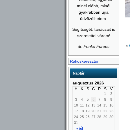
minél előbb, minél
gyakrabban újra
üdvözölhetem.
Segítségét, tanácsait is
szeretettel várom!
«
dr. Fenke Ferenc
Rákoskeresztúr
Naptár
augusztus 2026
H
K
S
C
P
S
V
1
2
3
4
5
6
7
8
9
10
11
12
13
14
15
16
17
18
19
20
21
22
23
24
25
26
27
28
29
30
31
« júl