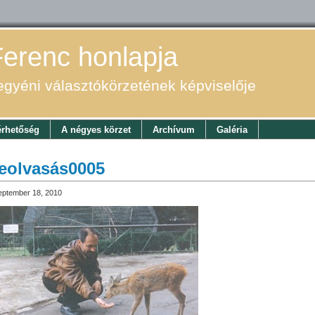
Ferenc honlapja
egyéni választókörzetének képviselője
érhetőség
A négyes körzet
Archívum
Galéria
eolvasás0005
eptember 18, 2010