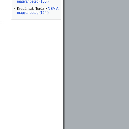
magyar beteg (155.)
Krupánszki Teréz >
NEM A
magyar beteg (154.)