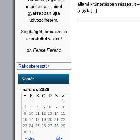
állami kitüntetésben részesült –
minél előbb, minél
(egyik [...]
gyakrabban újra
üdvözölhetem.
Segítségét, tanácsait is
szeretettel várom!
dr. Fenke Ferenc
Rákoskeresztúr
Naptár
március 2026
H
K
S
C
P
S
V
1
2
3
4
5
6
7
8
9
10
11
12
13
14
15
16
17
18
19
20
21
22
23
24
25
26
27
28
29
30
31
« dec
júl »