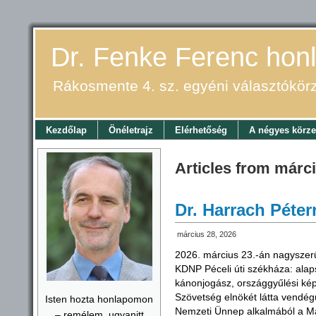
Dr. Fenke Ferenc honl
Rákosmente 4. sz. egyéni választókör
Kezdőlap
Önéletrajz
Elérhetőség
A négyes körze
Articles from márc
Dr. Harrach Péter
március 28, 2026
2026. március 23.-án nagyszerű 
KDNP Péceli úti székháza: alap
kánonjogász, országgyűlési ké
Szövetség elnökét látta vendégü
Isten hozta honlapomon
Nemzeti Ünnep alkalmából a M
– remélem, ugyanitt